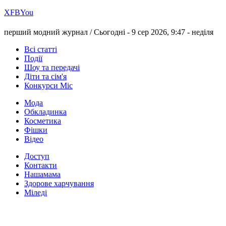
Х
FB
You
перший модний журнал /
Сьогодні - 9 сер 2026, 9:47 -
неділя
Всі статті
Події
Шоу та передачі
Діти та сім'я
Конкурси Міс
Мода
Обкладинка
Косметика
Фішки
Відео
Доступ
Контакти
Нашамама
Здорове харчування
Міледі