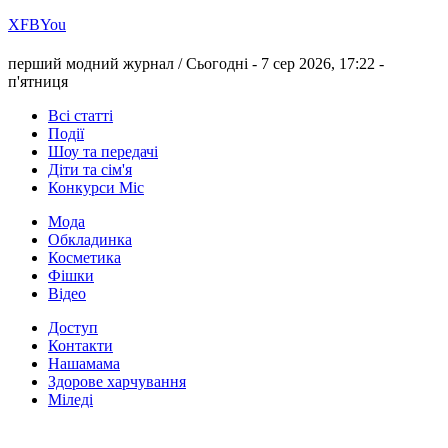
Х
FB
You
перший модний журнал /
Сьогодні - 7 сер 2026, 17:22 -
п'ятниця
Всі статті
Події
Шоу та передачі
Діти та сім'я
Конкурси Міс
Мода
Обкладинка
Косметика
Фішки
Відео
Доступ
Контакти
Нашамама
Здорове харчування
Міледі