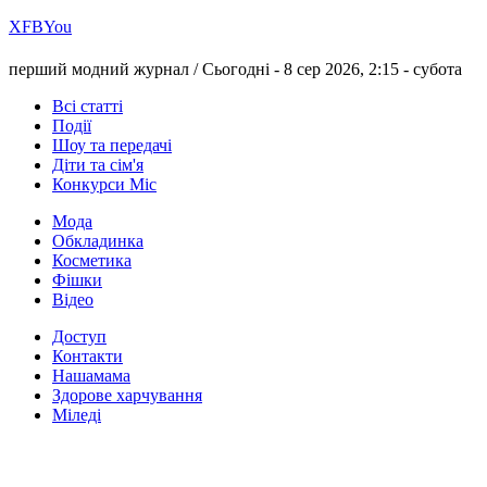
Х
FB
You
перший модний журнал /
Сьогодні - 8 сер 2026, 2:15 -
субота
Всі статті
Події
Шоу та передачі
Діти та сім'я
Конкурси Міс
Мода
Обкладинка
Косметика
Фішки
Відео
Доступ
Контакти
Нашамама
Здорове харчування
Міледі