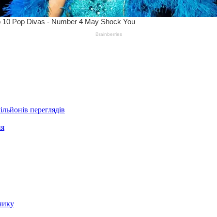
ільйонів переглядів
ня
нику