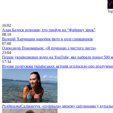
16:02
Алан Бадоєв розповів, хто пройде на “Фабрику зірок”
08:10
Валерій Харчишин наробив фото в полі соняшників
07:00
Олександр Пономарьов: «Я починаю з чистого листа»
23:04
Перше україномовне відео на YouTube, яке набрало понад 500 м
17:34
Відоме подружжя українських акторів оголосило про розлучен
Роздягалка
Саліванчук «підірвала» мережу світлинами у купаль