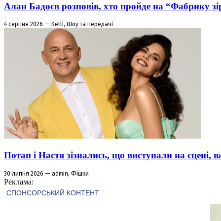
Алан Бадоєв розповів, хто пройде на “Фабрику зі
4 серпня 2026 — Ketti, Шоу та передачі
Потап і Настя зізнались, що виступали на сцені,
30 липня 2026 — admin, Фішки
Реклама: