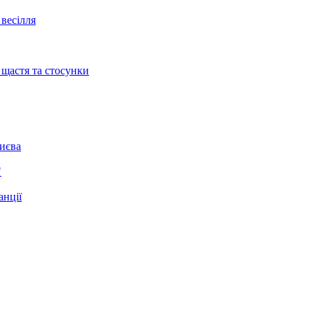
весілля
 щастя та стосунки
Києва
"
анції