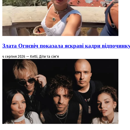
Злата Огнєвіч показала яскраві кадри відпочинк
4 серпня 2026 — Ketti, Діти та сім'я