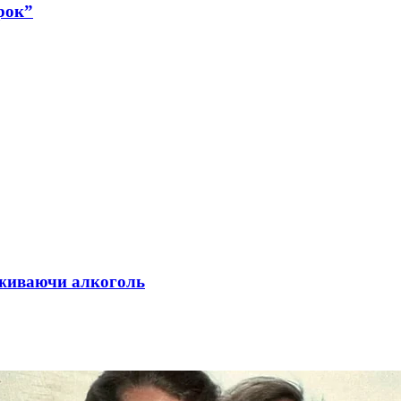
рок”
 вживаючи алкоголь