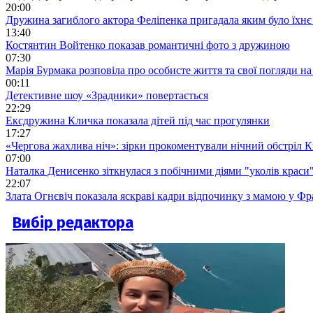
20:00
Дружина загиблого актора Феліпенка пригадала яким було їхнє 
13:40
Костянтин Войтенко показав романтичні фото з дружиною
07:30
Марія Бурмака розповіла про особисте життя та свої погляди на
00:11
Детективне шоу «Зрадники» повертається
22:29
Ексдружина Кличка показала дітей під час прогулянки
17:27
«Чергова жахлива ніч»: зірки прокоментували нічний обстріл 
07:00
Наталка Денисенко зіткнулася з побічними діями "уколів краси
22:07
Злата Огнєвіч показала яскраві кадри відпочинку з мамою у Фр
Вибір редактора