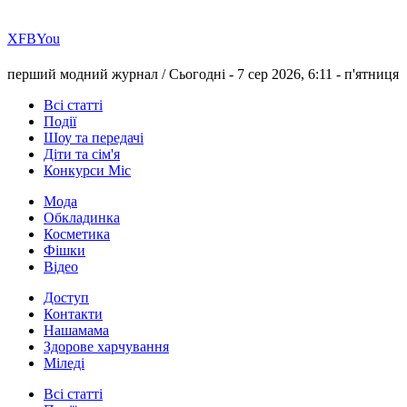
Х
FB
You
перший модний журнал /
Сьогодні - 7 сер 2026, 6:11 -
п'ятниця
Всі статті
Події
Шоу та передачі
Діти та сім'я
Конкурси Міс
Мода
Обкладинка
Косметика
Фішки
Відео
Доступ
Контакти
Нашамама
Здорове харчування
Міледі
Всі статті