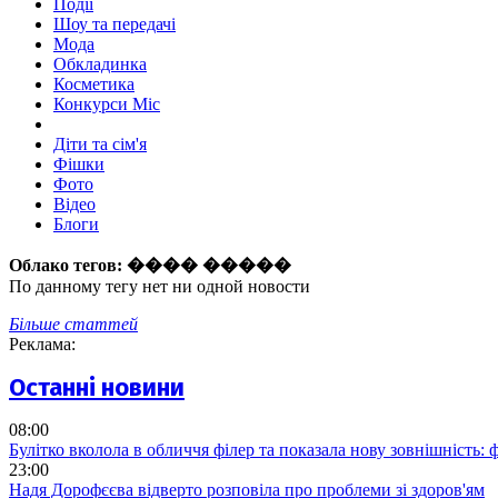
Події
Шоу та передачі
Мода
Обкладинка
Косметика
Конкурси Міс
Діти та сім'я
Фішки
Фото
Відео
Блоги
Облако тегов:
���� �����
По данному тегу нет ни одной новости
Більше статтей
Реклама:
Останні новини
08:00
Булітко вколола в обличчя філер та показала нову зовнішність: ф
23:00
Надя Дорофєєва відверто розповіла про проблеми зі здоров'ям