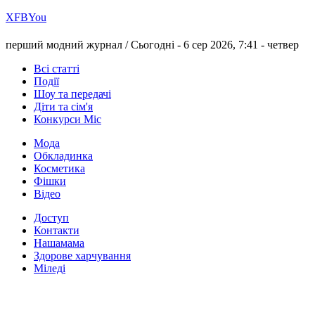
Х
FB
You
перший модний журнал /
Сьогодні - 6 сер 2026, 7:41 -
четвер
Всі статті
Події
Шоу та передачі
Діти та сім'я
Конкурси Міс
Мода
Обкладинка
Косметика
Фішки
Відео
Доступ
Контакти
Нашамама
Здорове харчування
Міледі