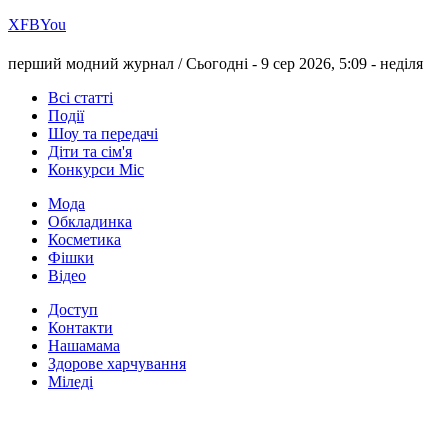
Х
FB
You
перший модний журнал /
Сьогодні - 9 сер 2026, 5:09 -
неділя
Всі статті
Події
Шоу та передачі
Діти та сім'я
Конкурси Міс
Мода
Обкладинка
Косметика
Фішки
Відео
Доступ
Контакти
Нашамама
Здорове харчування
Міледі