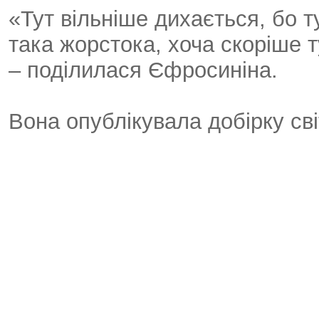
«Тут вільніше дихається, бо т
така жорстока, хоча скоріше т
– поділилася Єфросиніна.
Вона опублікувала добірку сві