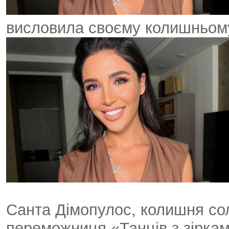
висловила своєму колишньом
Санта Дімопулос, колишня сол
переможниця «Танців з зіркам