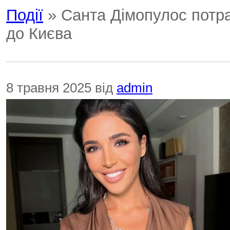
Події
» Санта Дімопулос потра
до Києва
8 травня 2025 від
admin