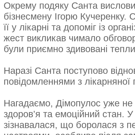
Окрему подяку Санта вислови
бізнесмену Ігорю Кучеренку. С
її у лікарні та допоміг із орг
жест викликав чимало обгово
були приємно здивовані тепл
Наразі Санта поступово відно
повідомленнями з лікарняної 
Нагадаємо, Дімопулос уже не 
здоров’я та емоційний стан. У
зізнавалася, що боролася з п