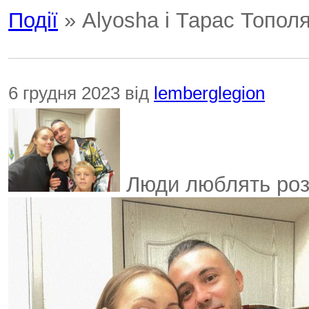
Події
» Alyosha і Тарас Топол
6 грудня 2023 від
lemberglegion
Люди люблять розп