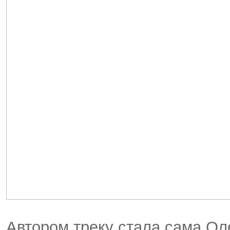
Автором треку стала сама Оле