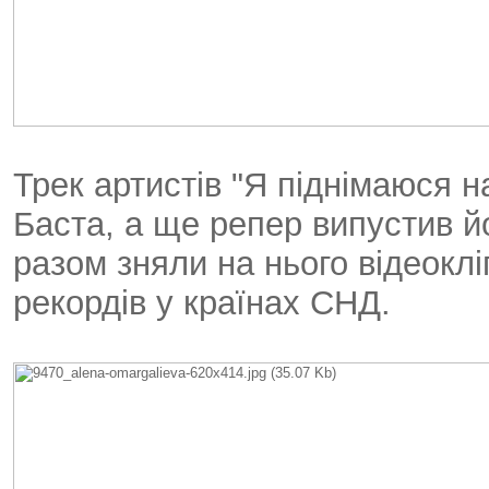
Трек артистів "Я піднімаюся 
Баста, а ще репер випустив йо
разом зняли на нього відеоклі
рекордів у країнах СНД.