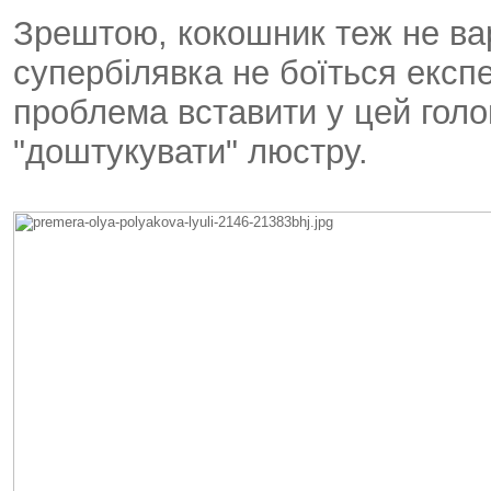
Зрештою, кокошник теж не ва
супербілявка не боїться експ
проблема вставити у цей голов
"доштукувати" люстру.