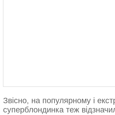
Звісно, на популярному і ек
суперблондинка теж відзначил