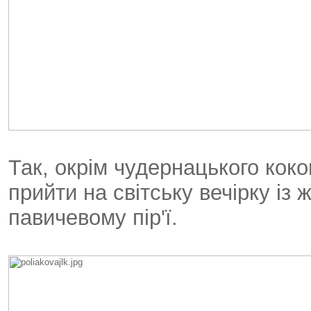
Так, окрім чудернацького ко
прийти на світську вечірку із 
павичевому пір'ї.