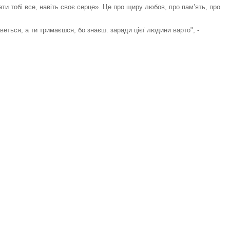
ати тобі все, навіть своє серце». Це про щиру любов, про пам’ять, про
рветься, а ти тримаєшся, бо знаєш: заради цієї людини варто", -