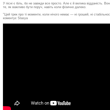
У пісні є біль, бо не завжди все просто. Але є й велика відданість. Во
те, як важливо бути поруч, навіть коли фізично далеко.
"Цей трек про ті моменти, коли нічого немає — ні грошей, ні стабільнос
коментує Stasya