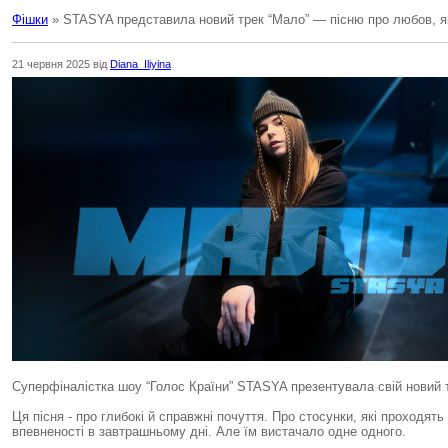
Фішки
» STASYA представила новий трек “Мало” — пісню про любов, як
21 червня 2025 від
Diana_Iliyina
Суперфіналістка шоу “Голос Країни” STASYA презентувала свій новий 
Ця пісня - про глибокі й справжні почуття. Про стосунки, які проходять
впевненості в завтрашньому дні. Але їм вистачало одне одного.