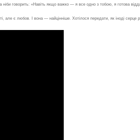
на ніби говорить: «Навіть якщо важко — я все одно з тобою, я готова відд
ті, але є любов. І вона — найцінніше. Хотілося передати, як іноді серце 