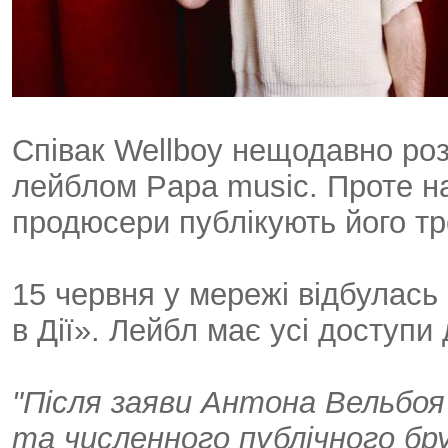
Співак Wellboy нещодавно роз
лейблом Papa music. Проте на
продюсери публікують його тр
15 червня у мережі відбулась
в Дії». Лейбл має усі доступи
"Після заяви Антона Вельбоя 
та численного публічного бру