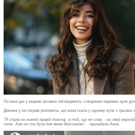
Останні дні у мережі активно обговорюють створення окремих купе для
Дівчина у інстаграм розповіла, що вона їхала у одному купе з трьома 
"Я спала на нижній правій поличці, а той, що не спав, - на лівій верх
сплю. Але ніч та була для мене безсонною", - пригадала Анна.