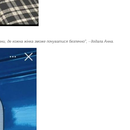
они, де кожна жінка зможе почуватися безпечно", - додала Анна.