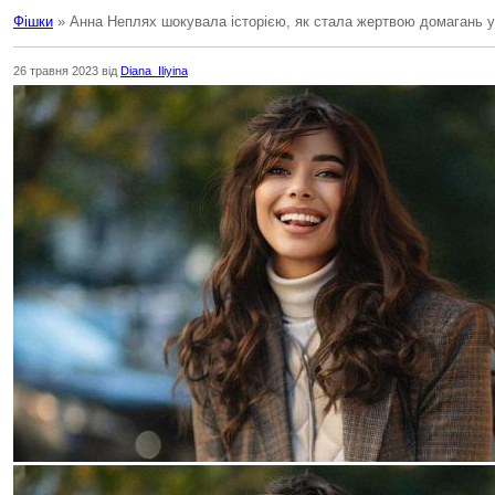
Фішки
» Анна Неплях шокувала історією, як стала жертвою домагань у 
26 травня 2023 від
Diana_Iliyina