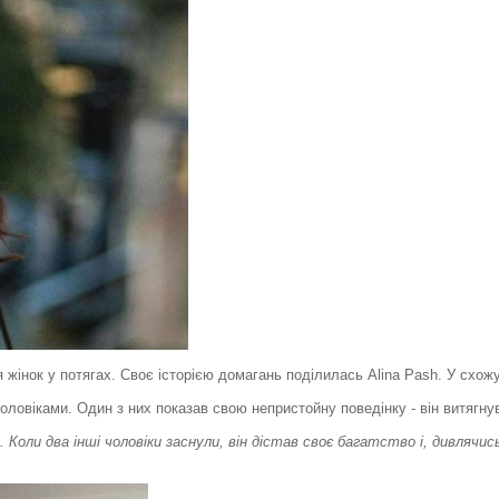
 жінок у потягах. Своє історією домагань поділилась Alina Pash. У схож
чоловіками. Один з них показав свою непристойну поведінку - він витягну
ній. Коли два інші чоловіки заснули, він дістав своє багатство і, дивляч