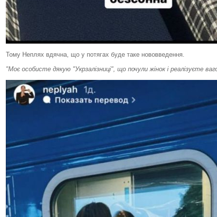
Тому Неплях вдячна, що у потягах буде таке нововведення.
"Моє особисте дякую "Укрзалізниці", що почули жінок і реалізуєте ваг