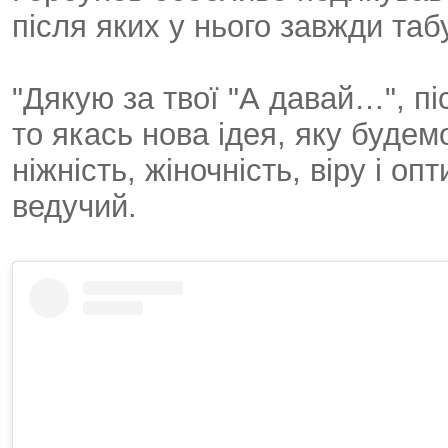
після яких у нього завжди таб
"Дякую за твої "А давай…", п
то якась нова ідея, яку будем
ніжність, жіночність, віру і оп
ведучий.