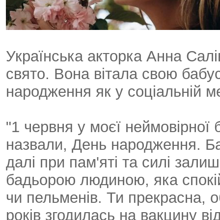
Українська акторка Анна Сал
свято. Вона вітала свою бабус
народження як у соціальній ме
"1 червня у моєї неймовірної 
назвали, День народження. Баб
далі при пам'яті та силі зал
бадьорою людиною, яка спокій
чи пельменів. Ти прекрасна, 
років згодилась на вакцину ві