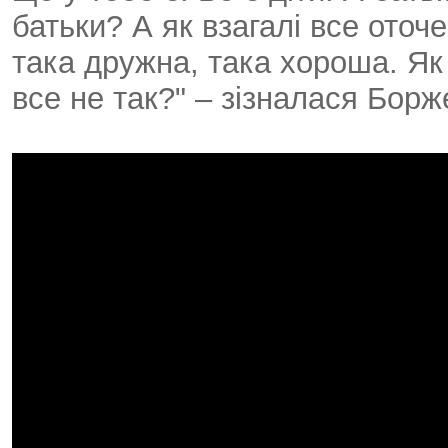
батьки? А як взагалі все оточ
така дружна, така хороша. Як 
все не так?" – зізналася Борж