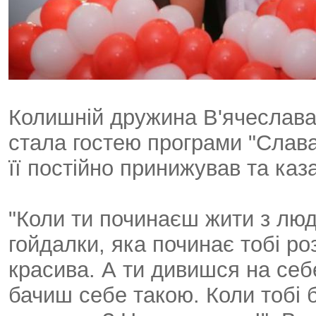
Колишній дружина В'ячеслав
стала гостею програми "Слава
її постійно принижував та каз
"Коли ти починаєш жити з люд
гойдалки, яка починає тобі ро
красива. А ти дивишся на себе
бачиш себе такою. Коли тобі б