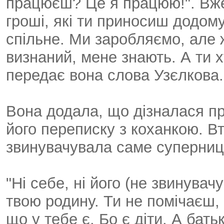
працюєш? Це я працюю!". Вже 
гроші, які ти приносиш додом
спільне. Ми заробляємо, але 
визнаний, мене знають. А ти х
передає вона слова Узєлкова.
Вона додала, що дізналася пр
його переписку з коханкою. В
звинувачувала саме суперниц
"Ні себе, ні його (не звинувач
твою родину. Ти не помічаєш, 
що у тебе є. Бо є діти. А бать