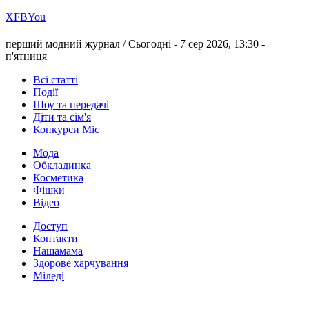
Х
FB
You
перший модний журнал /
Сьогодні - 7 сер 2026, 13:30 -
п'ятниця
Всі статті
Події
Шоу та передачі
Діти та сім'я
Конкурси Міс
Мода
Обкладинка
Косметика
Фішки
Відео
Доступ
Контакти
Нашамама
Здорове харчування
Міледі