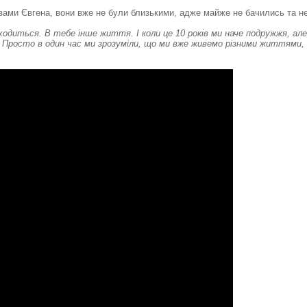
овами Євгена, вони вже не були близькими, адже майже не бачились та н
ходиться. В тебе інше життя. І коли це 10 років ми наче подружжя, але 
ся. Просто в один час ми зрозуміли, що ми вже живемо різними життями