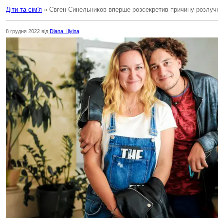
Діти та сім'я
» Євген Синельников вперше розсекретив причину розлуч
8 грудня 2022 від
Diana_Iliyina