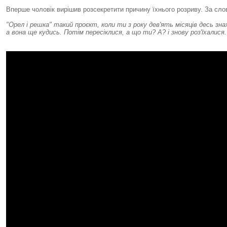
Вперше чоловік вирішив розсекретити причину їхнього розриву. За сл
"Орел і решка" такий проєкт, коли ти з року дев'ять місяців десь зна
а вона ще кудись. Потім пересіклися, а що ти? А? і знову роз'їхали