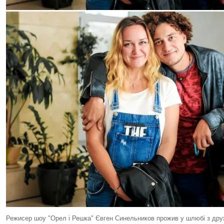
Режисер шоу "Орел і Решка" Євген Синельников прожив у шлюбі з дру