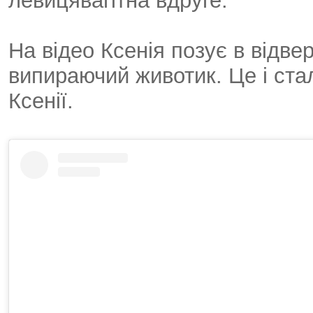
левицявагітна вдруге.
На відео Ксенія позує в відвер
випираючий животик. Це і ста
Ксенії.