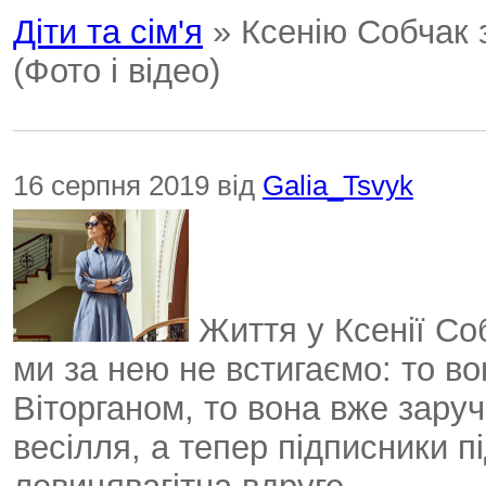
Діти та сім'я
» Ксенію Собчак з
(Фото і відео)
16 серпня 2019 від
Galia_Tsvyk
Життя у Ксенії Со
ми за нею не встигаємо: то в
Віторганом, то вона вже заруч
весілля, а тепер підписники п