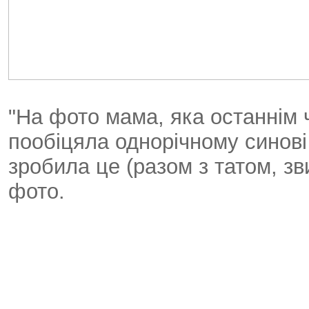
"На фото мама, яка останнім ч
пообіцяла однорічному синові 
зробила це (разом з татом, зв
фото.