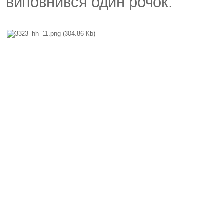
виповнився один рочок.