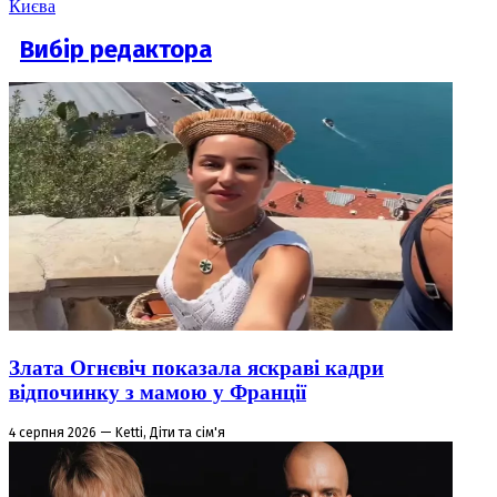
Києва
Вибір редактора
Злата Огнєвіч показала яскраві кадри
відпочинку з мамою у Франції
4 серпня 2026 — Ketti, Діти та сім'я