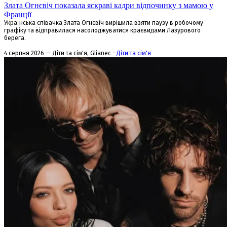
Злата Огнєвіч показала яскраві кадри відпочинку з мамою у
Франції
Українська співачка Злата Огнєвіч вирішила взяти паузу в робочому
графіку та відправилася насолоджуватися краєвидами Лазурового
берега.
4 серпня 2026 — Діти та сім'я, Glianec -
Діти та сім'я