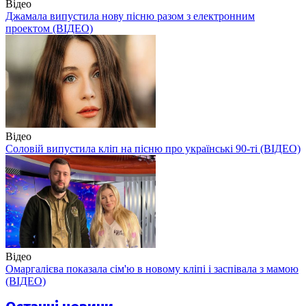
Відео
Джамала випустила нову пісню разом з електронним
проектом (ВІДЕО)
Відео
Соловій випустила кліп на пісню про українські 90-ті (ВІДЕО)
Відео
Омаргалієва показала сім'ю в новому кліпі і заспівала з мамою
(ВІДЕО)