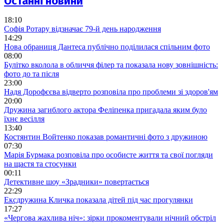
Останні новини
18:10
Софія Ротару відзначає 79-й день народження
14:29
Нова обраниця Дантеса публічно поділилася спільним фото
08:00
Булітко вколола в обличчя філер та показала нову зовнішність:
фото до та після
23:00
Надя Дорофєєва відверто розповіла про проблеми зі здоров'ям
20:00
Дружина загиблого актора Феліпенка пригадала яким було
їхнє весілля
13:40
Костянтин Войтенко показав романтичні фото з дружиною
07:30
Марія Бурмака розповіла про особисте життя та свої погляди
на щастя та стосунки
00:11
Детективне шоу «Зрадники» повертається
22:29
Ексдружина Кличка показала дітей під час прогулянки
17:27
«Чергова жахлива ніч»: зірки прокоментували нічний обстріл