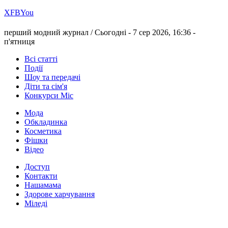
Х
FB
You
перший модний журнал /
Сьогодні - 7 сер 2026, 16:36 -
п'ятниця
Всі статті
Події
Шоу та передачі
Діти та сім'я
Конкурси Міс
Мода
Обкладинка
Косметика
Фішки
Відео
Доступ
Контакти
Нашамама
Здорове харчування
Міледі