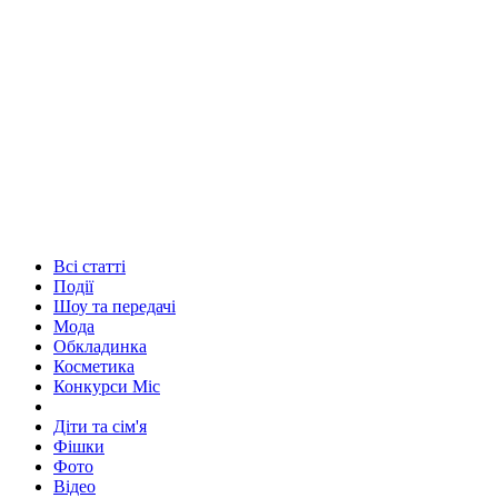
Всі статті
Події
Шоу та передачі
Мода
Обкладинка
Косметика
Конкурси Міс
Діти та сім'я
Фішки
Фото
Відео